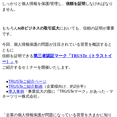
しっかりと個人情報を保護/管理し、
信頼を証明
しなければなり
ません。
もちろん
toBビジネスの取引拡大
においても、信頼の証明が重要
です。
今回、個人情報保護の問題が注目されている背景を概説すると
ともに
第三者認証マーク「TRUSTe（トラストイ
信頼を証明できる
ー）」
を
ご紹介するセミナーを開催いたします。
　●
TRUSTeご紹介ページ
　●
TRUSTeご紹介動画
（企業様向け、約2分半）
　●
導入事例
「事業拡大の陰に『TRUSTeマーク』があった－マ
ネーツリー株式会社」
「企業の個人情報保護が問題になっている背景を大まかに知り