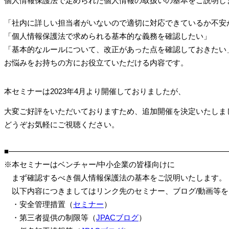
個人情報保護法で定められた個人情報の取扱いの基本をご説明し
「社内に詳しい担当者がいないので適切に対応できているか不安
「個人情報保護法で求められる基本的な義務を確認したい」
「基本的なルールについて、改正があった点を確認しておきたい
お悩みをお持ちの方にお役立ていただける内容です。
本セミナーは
2023年4月より開催しておりましたが、
大変ご好評をいただいておりますため、追加開催を決定いたしま
どうぞお気軽にご視聴ください。
■―――――――――――――――――――――――――――――
※本セミナーはベンチャー/中小企業の皆様向けに
まず確認するべき
個人情報保護法の基本をご説明いたします。
以下内容につきましては
リンク先のセミナー、ブログ/動画等
・安全管理措置（
セミナー
）
・第三者提供の制限等（
JPACブログ
）