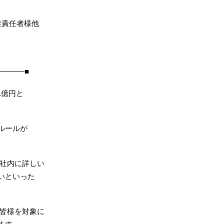
業責任者様他
―――■
1億円と
ルールが
、社内に詳しい
いといった
の皆様を対象に