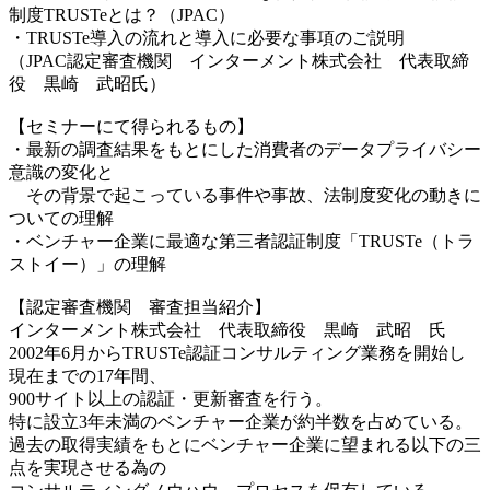
制度TRUSTeとは？（JPAC）
・TRUSTe導入の流れと導入に必要な事項のご説明
（JPAC認定審査機関 インターメント株式会社 代表取締
役 黒崎 武昭氏）
【セミナーにて得られるもの】
・最新の調査結果をもとにした消費者のデータプライバシー
意識の変化と
その背景で起こっている事件や事故、法制度変化の動きに
ついての理解
・ベンチャー企業に最適な第三者認証制度「TRUSTe（トラ
ストイー）」の理解
【
認定審査機関 審査担当紹介
】
インターメント株式会社 代表取締役 黒崎 武昭 氏
2002年6月からTRUSTe認証コンサルティング業務を開始し
現在までの17年間、
900サイト以上の認証・更新審査を行う。
特に設立3年未満のベンチャー企業が約半数を占めている。
過去の取得実績をもとにベンチャー企業に望まれる以下の三
点を実現させる為の