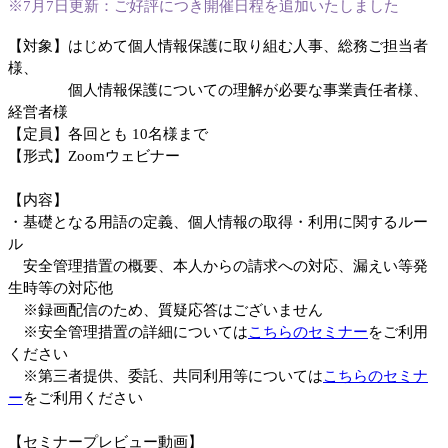
※7月7日更新：ご好評につき開催日程を追加いたしました
【対象】はじめて個人情報保護に取り組む人事、総務ご担当者
様、
個人情報保護についての理解が必要な事業責任者様、
経営者様
【定員】各回とも 10名様まで
【形式】Zoomウェビナー
【内容】
・基礎となる用語の定義、個人情報の取得・利用に関するルー
ル
安全管理措置の概要、本人からの請求への対応、漏えい等発
生時等の対応他
※録画配信のため、質疑応答はございません
※安全管理措置の詳細については
こちらのセミナー
をご利用
ください
※第三者提供、委託、共同利用等については
こちらのセミナ
ー
をご利用ください
【セミナープレビュー動画】