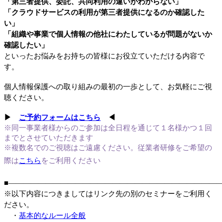
「第三者提供、委託、共同利用の違いがわからない」
「クラウドサービスの利用が第三者提供になるのか確認した
い」
「組織や事業で個人情報の他社にわたしているが問題がないか
確認したい」
といったお悩みをお持ちの皆様にお役立ていただける内容で
す。
個人情報保護への取り組みの最初の一歩として、お気軽にご視
聴ください。
▶
ご予約フォームはこちら
◀
※同一事業者様からのご参加は全日程を通じて１名様かつ
１回
まで
とさせていただきます
※複数名でのご視聴はご遠慮ください
。
従業者研修をご希望の
際は
こちら
をご利用ください
■――――――――――――――――――――――――――――
※以下内容につきましてはリンク先の別のセミナーをご利用く
ださい。
・
基本的なルール全般