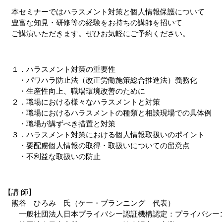
　本セミナーではハラスメント対策と個人情報保護について
　豊富な知見・研修等の経験をお持ちの講師を招いて
　ご講演いただきます。ぜひお気軽にご予約ください。
　１．ハラスメント対策の重要性
　　・パワハラ防止法（改正労働施策総合推進法）義務化
　　・生産性向上、職場環境改善のために
　２．職場における様々なハラスメントと対策
　　・職場におけるハラスメントの種類と相談現場での具体例
　　・職場が講ずべき措置と対策
　３．ハラスメント対策における個人情報取扱いのポイント
　　・要配慮個人情報の取得・取扱いについての留意点
　　・不利益な取扱いの防止
【講 師】
　熊谷　ひろみ　氏（ケー・プランニング　代表）
　　一般社団法人日本プライバシー認証機構認定：プライバシー