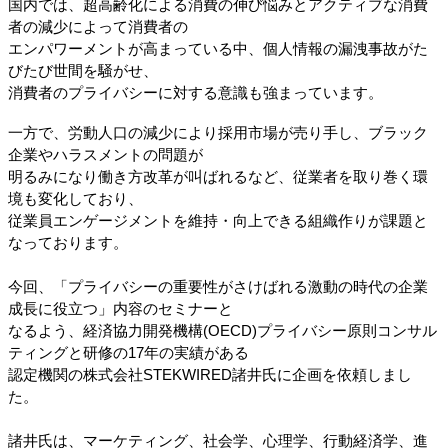
国内では、超高齢化による消費の伸び悩みとアクティブな消費
者の減少によって消費者の
エンパワーメントが高まっている中、個人情報の漏洩事故がた
びたび世間を騒がせ、
消費者のプライバシーに対する意識も強まっています。
一方で、労動人口の減少により採用市場が売り手し、ブラック
企業やハラスメントの問題が
明るみになり働き方改革が叫ばれるなど、従業者を取り巻く環
境も変化しており、
従業員エンゲージメントを維持・向上できる組織作りが課題と
なっております。
今回、「プライバシーの重要性がさけばれる激動の時代の企業
成長に役立つ」内容のセミナーと
なるよう、経済協力開発機構(OECD)プライバシー原則コンサル
ティングと研修の17年の実績がある
認定機関の株式会社STEKWIRED諸井氏に企画を依頼しまし
た。
諸井氏は、マーケティング、社会学、心理学、行動経済学、進