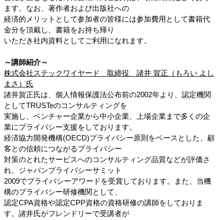
ます。なお、著作者および出版社への
経済的メリットとして参加者の皆様には参加費用として書籍代
金分を頂戴し、書籍をお持ち帰り
いただき社内資料としてご利用になれます。
～講師紹介～
株式会社ステックワイヤード　取締役　
諸井 賀正（もろい よし
まさ）氏
諸井賀正氏は、個人情報保護法公布前の2002年より、認定機関
としてTRUSTeのコンサルティングを
実施し、ベンチャー企業から中小企業、上場企業まで多くの企
業にプライバシー支援をしております。
経済協力開発機構(OECD)プライバシー原則をベースとした、顧
客との信頼につながるプライバシー
対策のとれたサービスへのコンサルティング品質などが評価さ
れ、ジャパンプライバシーサミット
2009でプライバシーアワードを受賞しております。また、当機
構のプライバシー研修機関として、
認定CPA資格や認定CPP資格の資格研修の講師をしておりま
す。諸井氏がフレンドリーで受講者が