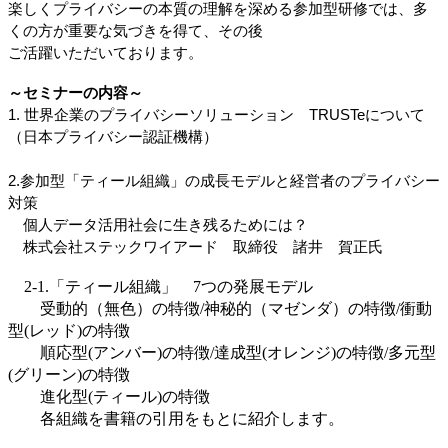
楽しくプライバシーの本質の理解を深める参加型研修では、多
くの方が重要な気づきを得て、その後
ご活躍いただいております。
～セミナーの内容～
1. 世界企業のプライバシーソリューション　TRUSTeについて
（日本プライバシー認証機構）
2.参加型「ティール組織」の成長モデルと経営者のプライバシー
対策
　個人データ活用社会に生き残るためには？　　
　株式会社ステックワイアード　取締役　諸井　賀正氏
2-1.「ティール組織」 7つの発展モデル
受動的（無色）の特徴/神秘的（マゼンダ）の特徴/衝動
型(レッド)の特徴
順応型(アンバー)の特徴/達成型(オレンジ)の特徴/多元型
(グリーン)の特徴
進化型(ティール)の特徴
各組織を書籍の引用をもとに紹介します。