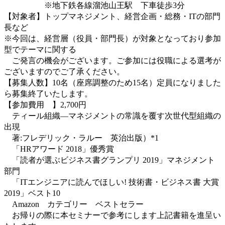
※地下鉄各線溜池山王駅 下車徒歩3分
【対象者】トップマネジメント、経営企画・総務・ITの部門
長など
※今回は、経営層（役員・部門長）が対象となっており参加
型でテーマに関する
ご発言の機会がございます。ご参加には役職による選考が
ございますのでご了承ください。
【募集人数】10名（座席調整のため15名）定員になりました
ら募集終了いたします。
【参加費用 】2,700円
ティール組織―マネジメントの常識を覆す次世代型組織の
出現
著:フレデリック・ラルー 英治出版）*1
「HRアワード 2018」優秀賞
「読者が選ぶビジネス書グランプリ 2019」マネジメント
部門
「ITエンジニアに読んでほしい! 技術書・ビジネス書 大賞
2019」ベスト10
Amazon カテゴリー ベストセラー
お帰りの際に本セミナーで参考にします上記書籍を進呈い