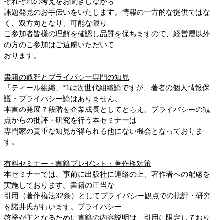
それぞれの考えをお聞きしながら
課題発見のお手伝いをいたします。情報の一方的な提供ではな
く、双方向となり、可能な限り
ご参加者皆様の理解を確認し品質を保ちますので、経営層以外
の方のご参加はご遠慮いただいて
おります。
書籍の叡智とプライバシー専門の知見
「ティール組織」*1は次世代組織論ですが、著者の個人情報保
護・プライバシー論はありません。
本書の発展７段階を企業成長としてとらえ、プライバシーの観
点からの批評・研究を行う本セミナーは
専門家の貴重な知見が得られる他にない機会となっておりま
す。
有料セミナー・書籍プレゼント・著作権対策
本セミナーでは、事前に出版社に連絡の上、著作者への配慮を
実施しております。書籍の正当な
引用（著作権法32条）としてプライバシー観点での批評・研究
を諸井氏が行います。プライバシー
啓発が主となるために書籍の内容説明は、引用に限定しており