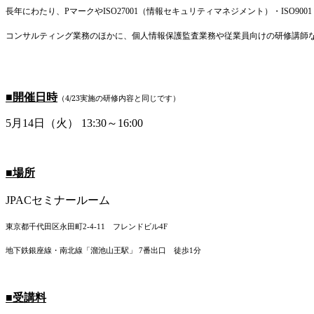
長年にわたり、
マークや
（情報セキュリティマネジメント）・
P
ISO27001
ISO9001
コンサルティング業務のほかに、個人情報保護監査業務や従業員向けの研修講師
■開催日時
（4/23実施の研修内容と同じです）
5
月
14
日（火）
13:30
～
16:00
■場所
セミナールーム
JPAC
東京都千代田区永田町
フレンドビル
2-4-11
4F
地下鉄銀座線・南北線「溜池山王駅」
番出口 徒歩
分
7
1
■受講料