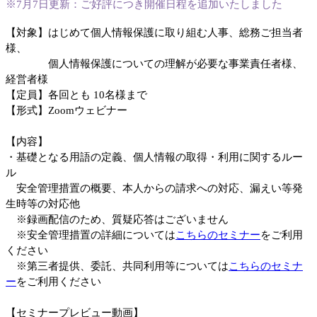
※7月7日更新：ご好評につき開催日程を追加いたしました
【対象】はじめて個人情報保護に取り組む人事、総務ご担当者
様、
個人情報保護についての理解が必要な事業責任者様、
経営者様
【定員】各回とも 10名様まで
【形式】Zoomウェビナー
【内容】
・基礎となる用語の定義、個人情報の取得・利用に関するルー
ル
安全管理措置の概要、本人からの請求への対応、漏えい等発
生時等の対応他
※録画配信のため、質疑応答はございません
※安全管理措置の詳細については
こちらのセミナー
をご利用
ください
※第三者提供、委託、共同利用等については
こちらのセミナ
ー
をご利用ください
【セミナープレビュー動画】